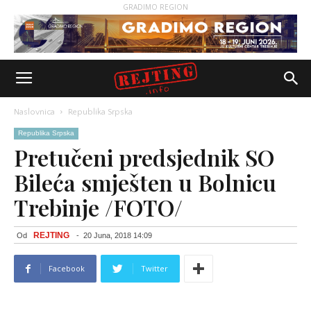
GRADIMO REGION
Naslovnica
Republika Srpska
Republika Srpska
Pretučeni predsjednik SO
Bileća smješten u Bolnicu
Trebinje /FOTO/
REJTING
Od
-
20 Juna, 2018 14:09
Facebook
Twitter