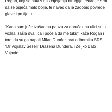
Rogan, koji se nalazi na Odjeljenju hirurgije, rekao je Srni
da se osjeća malo bolje, te naveo da je zadobio povrede
glave i po tijelu.
“Kada sam juče izašao na pauzu za doručak na ulici su iz
vozila izašla dva lica i počela da me tuku”, kaže Rogan i
tvrdi da su ga napali Milan Dunđer, brat odbornika SRS
“Dr Vojislav Šešelj” Dražena Dunđera, i Željko Bato
Vujović.