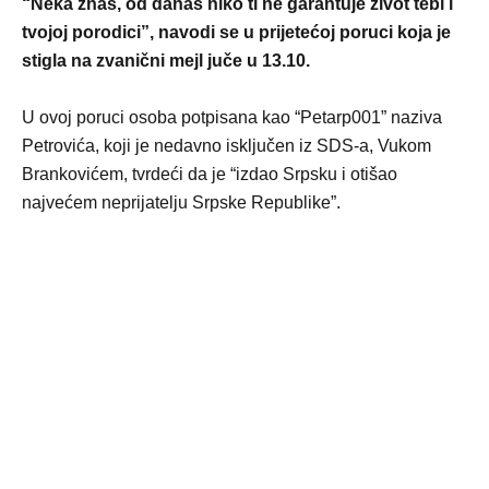
“Neka znaš, od danas niko ti ne garantuje život tebi i
tvojoj porodici”, navodi se u prijetećoj poruci koja je
stigla na zvanični mejl juče u 13.10.
U ovoj poruci osoba potpisana kao “Petarp001” naziva
Petrovića, koji je nedavno isključen iz SDS-a, Vukom
Brankovićem, tvrdeći da je “izdao Srpsku i otišao
najvećem neprijatelju Srpske Republike”.