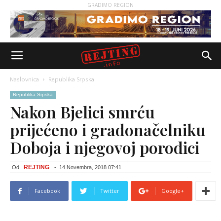
GRADIMO REGION
Naslovnica
Republika Srpska
Republika Srpska
Nakon Bjelici smrću
prijećeno i gradonačelniku
Doboja i njegovoj porodici
REJTING
Od
-
14 Novembra, 2018 07:41
Facebook
Twitter
Google+