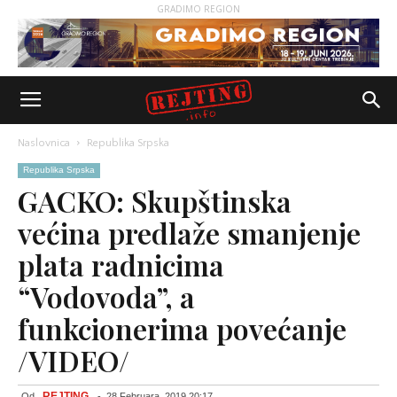
GRADIMO REGION
Naslovnica
Republika Srpska
Republika Srpska
GACKO: Skupštinska
većina predlaže smanjenje
plata radnicima
“Vodovoda”, a
funkcionerima povećanje
/VIDEO/
REJTING
Od
-
28 Februara, 2019 20:17