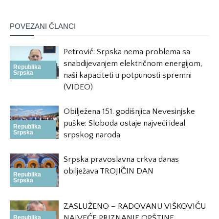
POVEZANI ČLANCI
Petrović: Srpska nema problema sa
snabdijevanjem električnom energijom,
Republika
Srpska
naši kapaciteti u potpunosti spremni
(VIDEO)
Obilježena 151. godišnjica Nevesinjske
puške: Sloboda ostaje najveći ideal
Republika
Srpska
srpskog naroda
Srpska pravoslavna crkva danas
obilježava TROJIČIN DAN
Republika
Srpska
ZASLUŽENO – RADOVANU VIŠKOVIĆU
NAJVEĆE PRIZNANJE OPŠTINE
Republika