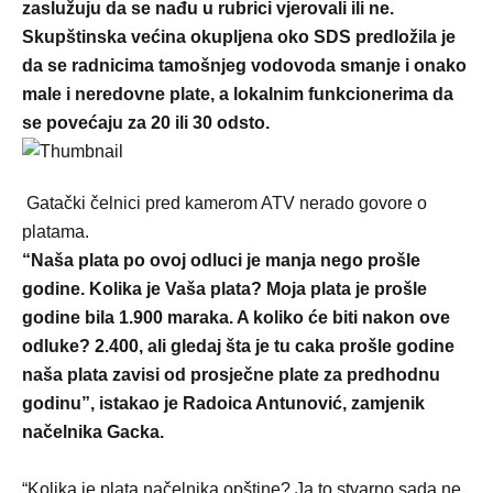
zaslužuju da se nađu u rubrici vjerovali ili ne.
Skupštinska većina okupljena oko SDS predložila je
da se radnicima tamošnjeg vodovoda smanje i onako
male i neredovne plate, a lokalnim funkcionerima da
se povećaju za 20 ili 30 odsto.
Gatački čelnici pred kamerom ATV nerado govore o
platama.
“Naša plata po ovoj odluci je manja nego prošle
godine. Kolika je Vaša plata? Moja plata je prošle
godine bila 1.900 maraka. A koliko će biti nakon ove
odluke? 2.400, ali gledaj šta je tu caka prošle godine
naša plata zavisi od prosječne plate za predhodnu
godinu”, istakao je Radoica Antunović, zamjenik
načelnika Gacka.
“Kolika je plata načelnika opštine? Ja to stvarno sada ne