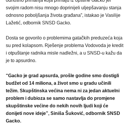
odnosno primanja koja primaju iz opštine Gacko jer
svojim radom nisu mnogo doprinijeli uljepšavanju stanja
odnosno poboljšanja života građana”, istakao je Vasilije
Lažetić, odbornik SNSD Gacko.
Dosta se govorilo o problemima gatačkih preduzeća koja
su pred kolapsom. Rješenje problema Vodovoda je kredit
i otpuštanje radnika misle nadležni, a u SNSD-u kažu da
je to apsurdno.
“Gacko je grad apsurda, prošle godine smo dostigli
budžet od 14 miliona, a život smo u gradu učinili
težim. Skupštinska većina nema ni za jedan aktuelni
problem i dubioza se samo nastavlja do promjene
skupštinske većine do nekih novih ljudi koji će
donijeti nove ideje”, Siniša Šuković, odbornik SNSD
Gacko.