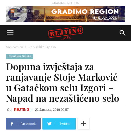
GRADIMO REGION
Naslovnica
Republika Srpska
Republika Srpska
Dopuna izvještaja za
ranjavanje Stoje Marković
u Gatačkom selu Izgori –
Napad na nezaštićeno selo
REJTING
Od
-
22 Januara, 2019 09:57
Facebook
Twitter