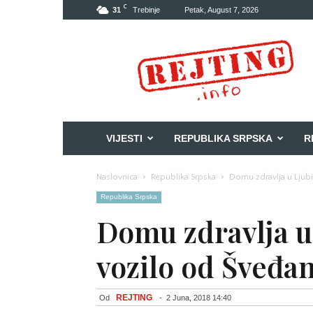
C
31
Trebinje
Petak, August 7, 2026
Rejting
VIJESTI
REPUBLIKA SRPSKA
R
Naslovnica
Republika Srpska
Domu zdravlja u Ljub
Republika Srpska
Domu zdravlja u
vozilo od Šveđa
REJTING
Od
-
2 Juna, 2018 14:40