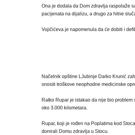
Ona je dodala da Dom zdravlja raspolaže sa 
pacijenata na dijalizu, a drugo za hitne sluč
Vojičićeva je napomenula da će dobiti i defib
Načelnik opštine LJubinje Darko Krunić zahv
snositi troškove neophodne medicinske oprem
Ratko Rupar je istakao da nije bio problem s
oko 3.000 kilometara.
Rupar, koji je rođen na Poplatima kod Stoca,
donirali Domu zdravlja u Stocu.