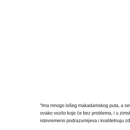
“Ima mnogo lošeg makadamskog puta, a sela
ovako vozilo koje će bez problema, i u zimsk
istovremeno podrazumijeva i kvalitetnuju zd