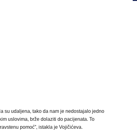
 su udaljena, tako da nam je nedostajalo jedno
im uslovima, brže dolaziti do pacijenata. To
ravstenu pomoć”, istakla je Vojičićeva.