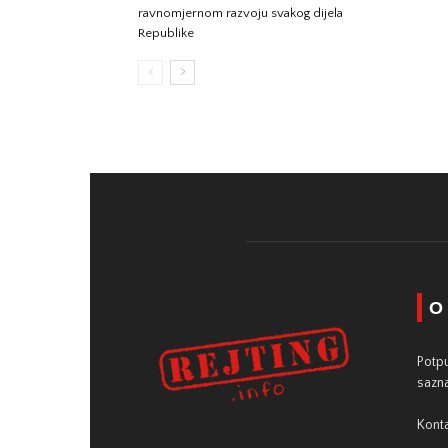
ravnomjernom razvoju svakog dijela
Republike
O
Potpu
sazna
Konta