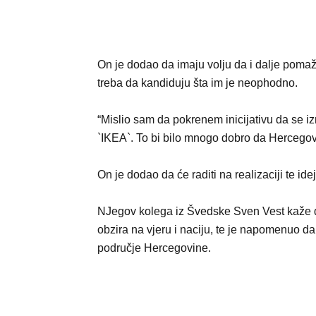
On je dodao da imaju volju da i dalje pomaž
treba da kandiduju šta im je neophodno.
“Mislio sam da pokrenem inicijativu da se i
`IKEA`. To bi bilo mnogo dobro da Hercegovi
On je dodao da će raditi na realizaciji te ide
NJegov kolega iz Švedske Sven Vest kaže da
obzira na vjeru i naciju, te je napomenuo d
područje Hercegovine.