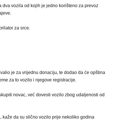
dva vozila od kojih je jedno korišteno za prevoz
ajeve.
rilator za srce.
alio je za vrijednu donaciju, te dodao da će opština
e za to vozilo i njegove registracije.
kupiti novac, već dovesti vozilo zbog udaljenosti od
 kaže da su slično vozilo prije nekoliko godina