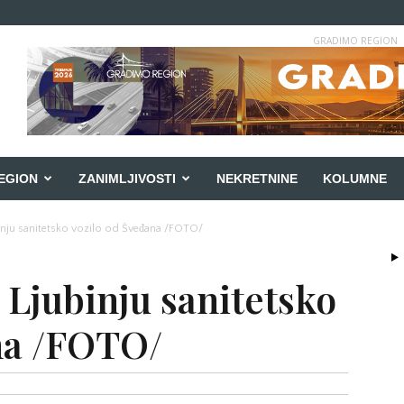
GRADIMO REGION
EGION
ZANIMLJIVOSTI
NEKRETNINE
KOLUMNE
inju sanitetsko vozilo od Šveđana /FOTO/
 Ljubinju sanitetsko
na /FOTO/