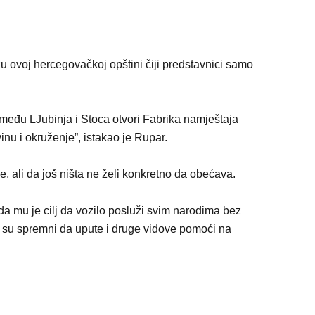
u ovoj hercegovačkoj opštini čiji predstavnici samo
zmeđu LJubinja i Stoca otvori Fabrika namještaja
nu i okruženje”, istakao je Rupar.
je, ali da još ništa ne želi konkretno da obećava.
 mu je cilj da vozilo posluži svim narodima bez
a su spremni da upute i druge vidove pomoći na