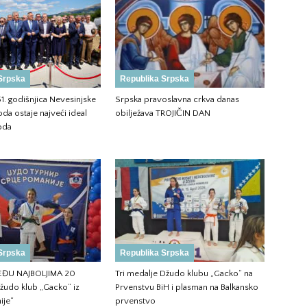
Srpska
Republika Srpska
51. godišnjica Nevesinjske
Srpska pravoslavna crkva danas
da ostaje najveći ideal
obilježava TROJIČIN DAN
oda
Srpska
Republika Srpska
ĐU NAJBOLJIMA 20
Tri medalje Džudo klubu „Gacko“ na
žudo klub „Gacko“ iz
Prvenstvu BiH i plasman na Balkansko
ije“
prvenstvo