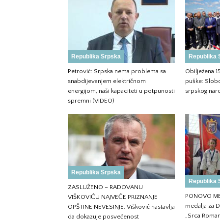
Republika Srpska
Republika 
Petrović: Srpska nema problema sa
Obilježena 1
snabdijevanjem električnom
puške: Slobo
energijom, naši kapaciteti u potpunosti
srpskog nar
spremni (VIDEO)
Republika Srpska
Republika 
ZASLUŽENO – RADOVANU
PONOVO ME
VIŠKOVIĆU NAJVEĆE PRIZNANJE
medalja za D
OPŠTINE NEVESINJE: Višković nastavlja
„Srca Roman
da dokazuje posvećenost