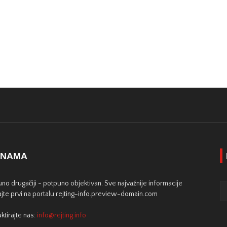
 NAMA
no drugačiji - potpuno objektivan. Sve najvažnije informacije
jte prvi na portalu rejting-info.preview-domain.com
ktirajte nas:
info@rejting.info