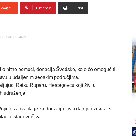
Google+
Pinterest
Print
RADIMO REGION
ilo hitne pomoći, donacija Švedske, koje će omogućiti
ištvu u udaljenim seoskim područjima.
ljujući Ratku Ruparu, Hercegovcu koji živi u
ih udruženja.
jičić zahvalila je za donaciju i istakla njen značaj s
laciju stanovništva.