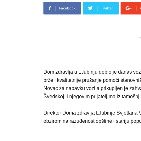
Facebook
Twitter
G
Dom zdravlja u LJubinju dobio je danas voz
brže i kvalitetnije pružanje pomoći stanovn
Novac za nabavku vozila prikupljen je zahva
Švedskoj, i njegovim prijateljima iz tamošnj
Direktor Doma zdravlja LJubinje Svjetlana Vo
obzirom na razuđenost opštine i stariju popu