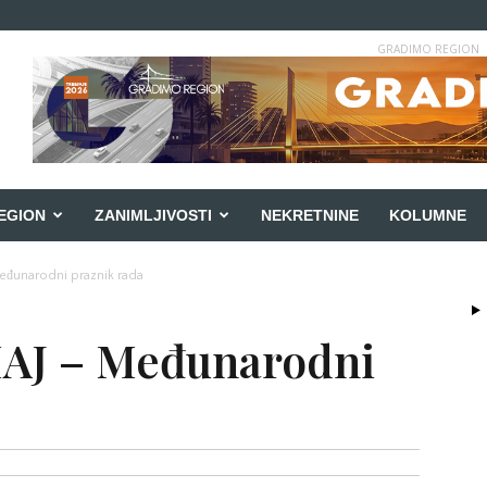
GRADIMO REGION
EGION
ZANIMLJIVOSTI
NEKRETNINE
KOLUMNE
Međunarodni praznik rada
MAJ – Međunarodni