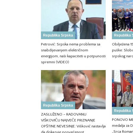
Republika Srpska
Republika 
Petrović: Srpska nema problema sa
Obilježena 1
snabdijevanjem električnom
puške: Slobo
energijom, naši kapaciteti u potpunosti
srpskog nar
spremni (VIDEO)
Republika Srpska
Republika 
ZASLUŽENO – RADOVANU
PONOVO ME
VIŠKOVIĆU NAJVEĆE PRIZNANJE
medalja za D
OPŠTINE NEVESINJE: Višković nastavlja
„Srca Roman
da dokazuje posvećenost