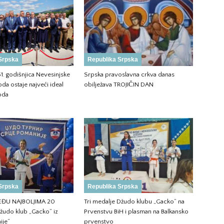
Srpska
Republika Srpska
51. godišnjica Nevesinjske
Srpska pravoslavna crkva danas
da ostaje najveći ideal
obilježava TROJIČIN DAN
oda
Srpska
Republika Srpska
ĐU NAJBOLJIMA 20
Tri medalje Džudo klubu „Gacko“ na
žudo klub „Gacko“ iz
Prvenstvu BiH i plasman na Balkansko
ije“
prvenstvo