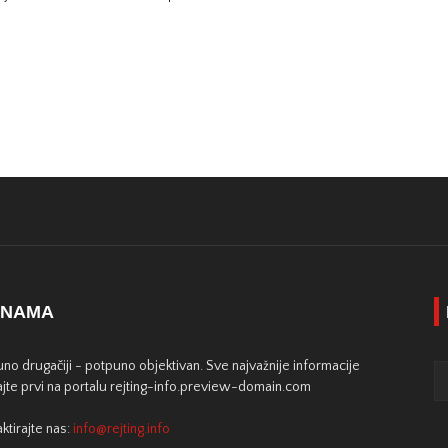
 NAMA
no drugačiji - potpuno objektivan. Sve najvažnije informacije
jte prvi na portalu rejting-info.preview-domain.com
ktirajte nas:
info@rejting.info