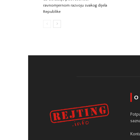
ravnomjernom razvoju svakog dijela
Republike
O
Potpu
sazna
Konta