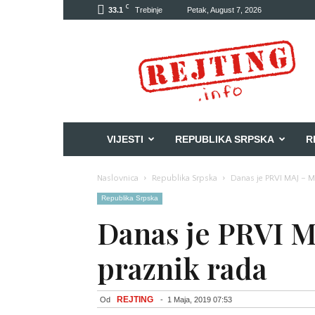
C
33.1
Trebinje
Petak, August 7, 2026
Rejting
VIJESTI
REPUBLIKA SRPSKA
R
Naslovnica
Republika Srpska
Danas je PRVI MAJ – 
Republika Srpska
Danas je PRVI 
praznik rada
REJTING
Od
-
1 Maja, 2019 07:53