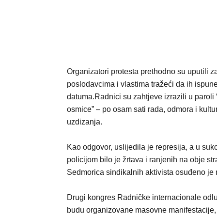
Organizatori protesta prethodno su uputili z
poslodavcima i vlastima tražeći da ih ispun
datuma.Radnici su zahtjeve izrazili u paroli “
osmice” – po osam sati rada, odmora i kult
uzdizanja.
Kao odgovor, uslijedila je represija, a u su
policijom bilo je žrtava i ranjenih na obje st
Sedmorica sindikalnih aktivista osuđeno je 
Drugi kongres Radničke internacionale odlu
budu organizovane masovne manifestacije, d