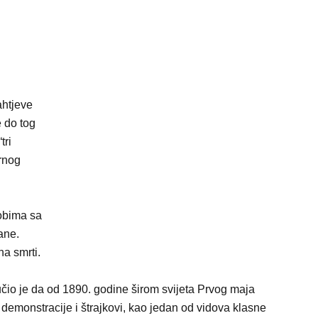
ahtjeve
e do tog
tri
urnog
kobima sa
rane.
na smrti.
čio je da od 1890. godine širom svijeta Prvog maja
emonstracije i štrajkovi, kao jedan od vidova klasne