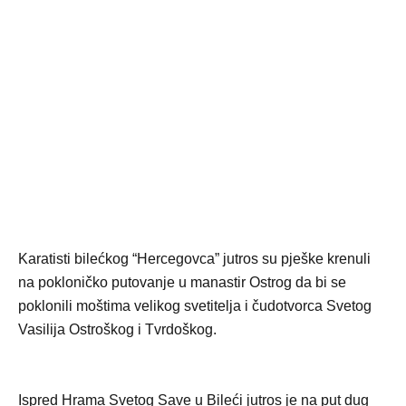
Karatisti bilećkog “Hercegovca” jutros su pješke krenuli
na pokloničko putovanje u manastir Ostrog da bi se
poklonili moštima velikog svetitelja i čudotvorca Svetog
Vasilija Ostroškog i Tvrdoškog.
Ispred Hrama Svetog Save u Bileći jutros je na put dug