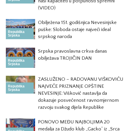
naši kapaciteti u potpunosti spremni
(VIDEO)
Obilježena 151. godišnjica Nevesinjske
puške: Sloboda ostaje najveći ideal
Republika
Srpska
srpskog naroda
Srpska pravoslavna crkva danas
obilježava TROJIČIN DAN
Republika
Srpska
ZASLUŽENO – RADOVANU VIŠKOVIĆU
NAJVEĆE PRIZNANJE OPŠTINE
Republika
Srpska
NEVESINJE: Višković nastavlja da
dokazuje posvećenost ravnomjernom
razvoju svakog dijela Republike
PONOVO MEĐU NAJBOLJIMA 20
medalja za Džudo klub „Gacko“ iz „Srca