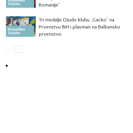
Republika
Srpska
Romanije“
Tri medalje Džudo klubu „Gacko“ na
Prvenstvu BiH i plasman na Balkansko
Republika
Srpska
prvenstvo