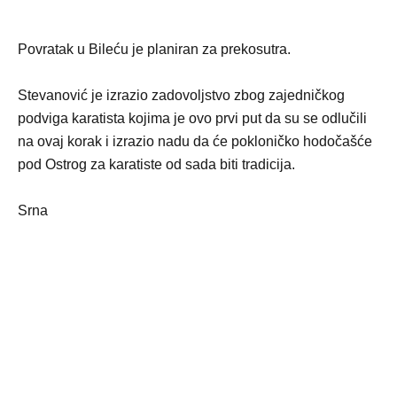
Povratak u Bileću je planiran za prekosutra.
Stevanović je izrazio zadovoljstvo zbog zajedničkog
podviga karatista kojima je ovo prvi put da su se odlučili
na ovaj korak i izrazio nadu da će pokloničko hodočašće
pod Ostrog za karatiste od sada biti tradicija.
Srna