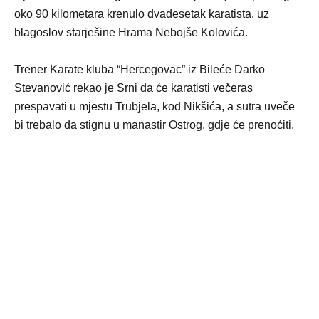
oko 90 kilometara krenulo dvadesetak karatista, uz
blagoslov starješine Hrama Nebojše Kolovića.
Trener Karate kluba “Hercegovac” iz Bileće Darko
Stevanović rekao je Srni da će karatisti večeras
prespavati u mjestu Trubjela, kod Nikšića, a sutra uveče
bi trebalo da stignu u manastir Ostrog, gdje će prenoćiti.