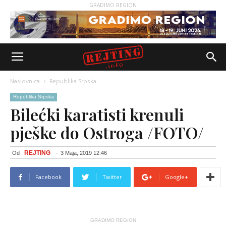
GRADIMO REGION
Naslovnica
Republika Srpska
Republika Srpska
Bilećki karatisti krenuli
pješke do Ostroga /FOTO/
REJTING
Od
-
3 Maja, 2019 12:46
Facebook
Twitter
Google+
GRADIMO REGION