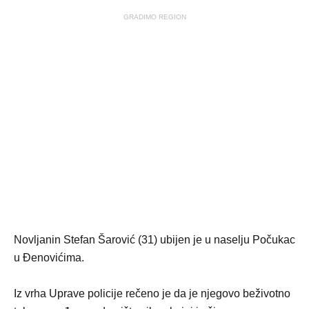
GRADIMO REGION
Novljanin Stefan Šarović (31) ubijen je u naselju Počukac
u Đenovićima.
Iz vrha Uprave policije rečeno je da je njegovo beživotno