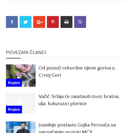
POVEZANI ČLANCI
Od ponoći rekordne cijene goriva u
Crnoj Gori
Region
Vučić: Srbija će zaustaviti izvoz brašna,
ulja, kukuruza i pšenice
Region
Joanikije postavio Gojka Perovića na
najznačajniju poziciju MCP