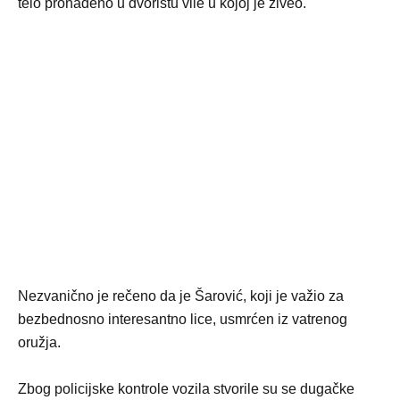
telo pronađeno u dvorištu vile u kojoj je živeo.
Nezvanično je rečeno da je Šarović, koji je važio za
bezbednosno interesantno lice, usmrćen iz vatrenog
oružja.
Zbog policijske kontrole vozila stvorile su se dugačke