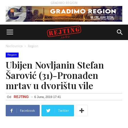
GRADIMO REGION
Naslovnica
Region
Region
Ubijen Novljanin Stefan
Šarović (31)-Pronađen
mrtav u dvorištu vile
REJTING
Od
-
6 Juna, 2019 17:41
Facebook
Twitter