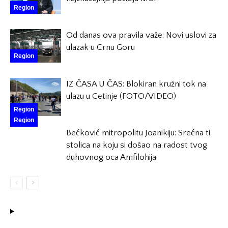
Region
Od danas ova pravila važe: Novi uslovi za
ulazak u Crnu Goru
Region
IZ ČASA U ČAS: Blokiran kružni tok na
ulazu u Cetinje (FOTO/VIDEO)
Region
Region
Bećković mitropolitu Joanikiju: Srećna ti
stolica na koju si došao na radost tvog
duhovnog oca Amfilohija