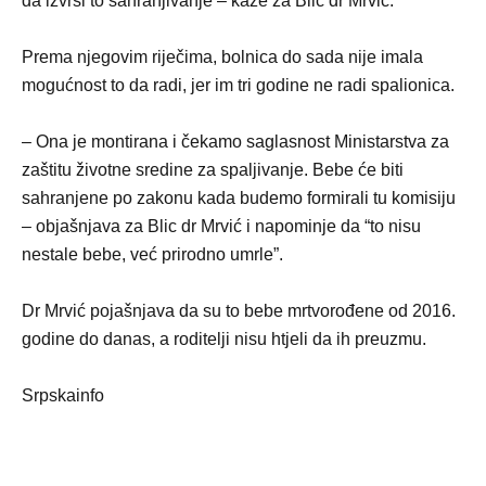
da izvrši to sahranjivanje – kaže za Blic dr Mrvić.
Prema njegovim riječima, bolnica do sada nije imala
mogućnost to da radi, jer im tri godine ne radi spalionica.
– Ona je montirana i čekamo saglasnost Ministarstva za
zaštitu životne sredine za spaljivanje. Bebe će biti
sahranjene po zakonu kada budemo formirali tu komisiju
– objašnjava za Blic dr Mrvić i napominje da “to nisu
nestale bebe, već prirodno umrle”.
Dr Mrvić pojašnjava da su to bebe mrtvorođene od 2016.
godine do danas, a roditelji nisu htjeli da ih preuzmu.
Srpskainfo