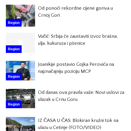
Od ponoći rekordne cijene goriva u
Crnoj Gori
Region
Vučić: Srbija će zaustaviti izvoz brašna,
ulja, kukuruza i pšenice
Region
Joanikije postavio Gojka Perovića na
najznačajniju poziciju MCP
Region
Od danas ova pravila važe: Novi uslovi za
ulazak u Crnu Goru
Region
IZ ČASA U ČAS: Blokiran kružni tok na
ulazu u Cetinje (FOTO/VIDEO)