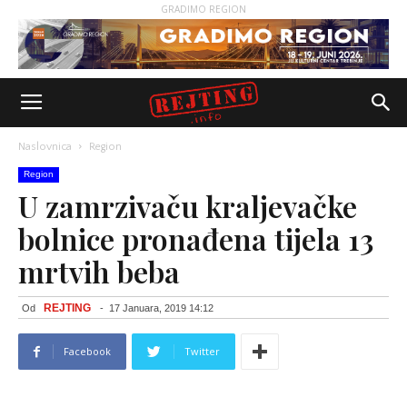
GRADIMO REGION
Naslovnica
Region
Region
U zamrzivaču kraljevačke
bolnice pronađena tijela 13
mrtvih beba
REJTING
Od
-
17 Januara, 2019 14:12
Facebook
Twitter