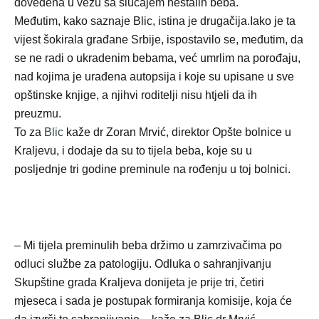
dovedena u vezu sa slučajem nestalih beba.
Međutim, kako saznaje Blic, istina je drugačija.Iako je ta
vijest šokirala građane Srbije, ispostavilo se, međutim, da
se ne radi o ukradenim bebama, već umrlim na porođaju,
nad kojima je urađena autopsija i koje su upisane u sve
opštinske knjige, a njihvi roditelji nisu htjeli da ih
preuzmu.
To za
Blic
kaže dr Zoran Mrvić, direktor Opšte bolnice u
Kraljevu, i dodaje da su to tijela beba, koje su u
posljednje tri godine preminule na rođenju u toj bolnici.
– Mi tijela preminulih beba držimo u zamrzivačima po
odluci službe za patologiju. Odluka o sahranjivanju
Skupštine grada Kraljeva donijeta je prije tri, četiri
mjeseca i sada je postupak formiranja komisije, koja će