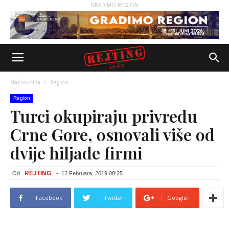
GRADIMO REGION
Naslovnica
Region
Region
Turci okupiraju privredu
Crne Gore, osnovali više od
dvije hiljade firmi
REJTING
Od
-
12 Februara, 2019 08:25
Facebook
Twitter
Google+