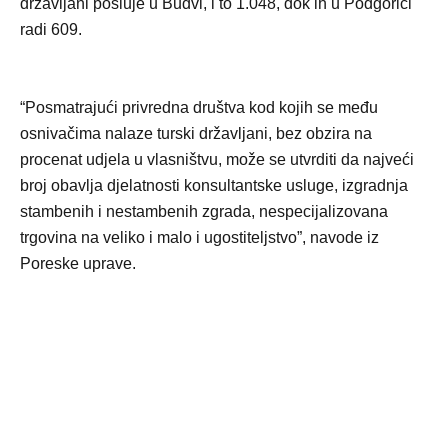
državljani posluje u Budvi, i to 1.048, dok ih u Podgorici
radi 609.
“Posmatrajući privredna društva kod kojih se među
osnivačima nalaze turski državljani, bez obzira na
procenat udjela u vlasništvu, može se utvrditi da najveći
broj obavlja djelatnosti konsultantske usluge, izgradnja
stambenih i nestambenih zgrada, nespecijalizovana
trgovina na veliko i malo i ugostiteljstvo”, navode iz
Poreske uprave.