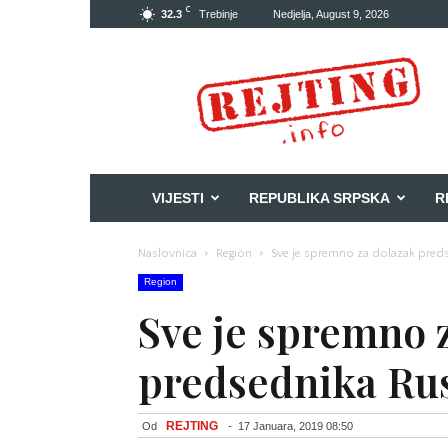
C
32.3
Trebinje
Nedjelja, August 9, 2026
Rejting
VIJESTI
REPUBLIKA SRPSKA
R
Naslovnica
Region
Sve je spremno za dolazak preds
Region
Sve je spremno 
predsednika Rus
REJTING
Od
-
17 Januara, 2019 08:50