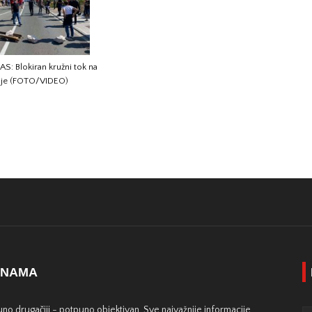
S: Blokiran kružni tok na
inje (FOTO/VIDEO)
 NAMA
no drugačiji - potpuno objektivan. Sve najvažnije informacije