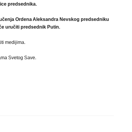
jice predsednika.
ručenja Ordena Aleksandra Nevskog predsedniku
e uručiti predsednik Putin.
ti medijima.
rama Svetog Save.