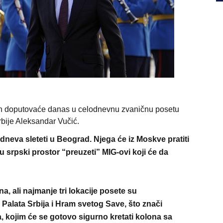
in doputovaće danas u celodnevnu zvaničnu posetu
rbije Aleksandar Vučić.
dneva sleteti u Beograd. Njega će iz Moskve pratiti
 u srpski prostor “preuzeti” MIG-ovi koji će da
na, ali najmanje tri lokacije posete su
Palata Srbija i Hram svetog Save, što znači
a, kojim će se gotovo sigurno kretati kolona sa