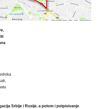
e,
ti
ana
ednika
ati,
matu
acija Srbije i Rusije, a potom i potpisivanje