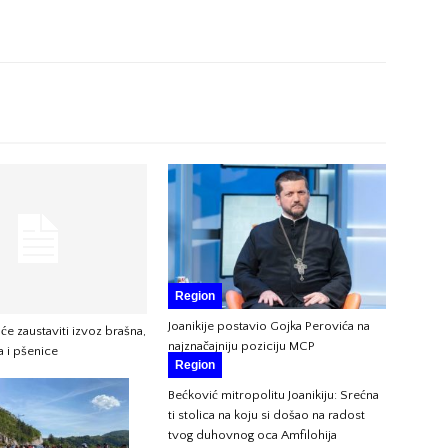
Region
Joanikije postavio Gojka Perovića na
 će zaustaviti izvoz brašna,
najznačajniju poziciju MCP
a i pšenice
Region
Bećković mitropolitu Joanikiju: Srećna
ti stolica na koju si došao na radost
tvog duhovnog oca Amfilohija