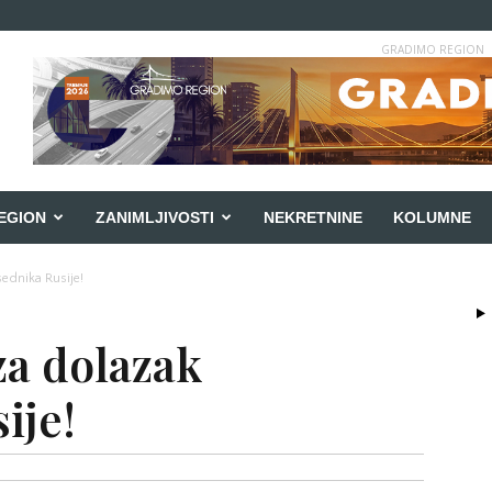
GRADIMO REGION
EGION
ZANIMLJIVOSTI
NEKRETNINE
KOLUMNE
ednika Rusije!
za dolazak
ije!