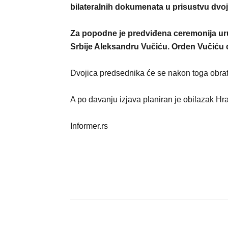
bilateralnih dokumenata u prisustvu dvo
Za popodne je predviđena ceremonija u
Srbije Aleksandru Vučiću. Orden Vučiću ć
Dvojica predsednika će se nakon toga obrati
A po davanju izjava planiran je obilazak H
Informer.rs