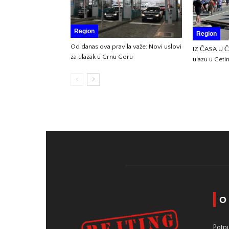
Region
Region
Od danas ova pravila važe: Novi uslovi
IZ ČASA U ČA
za ulazak u Crnu Goru
ulazu u Cet
O
Potpu