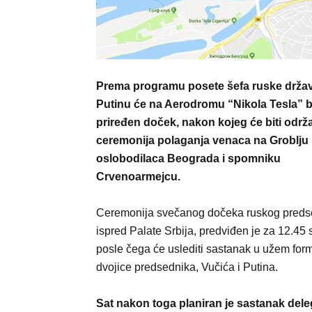
Prema programu posete šefa ruske držav
Putinu će na Aerodromu “Nikola Tesla” bi
priređen doček, nakon kojeg će biti održ
ceremonija polaganja venaca na Groblju
oslobodilaca Beograda i spomniku
Crvenoarmejcu.
Ceremonija svečanog dočeka ruskog preds
ispred Palate Srbija, predviđen je za 12.45 s
posle čega će uslediti sastanak u užem for
dvojice predsednika, Vučića i Putina.
Sat nakon toga planiran je sastanak deleg