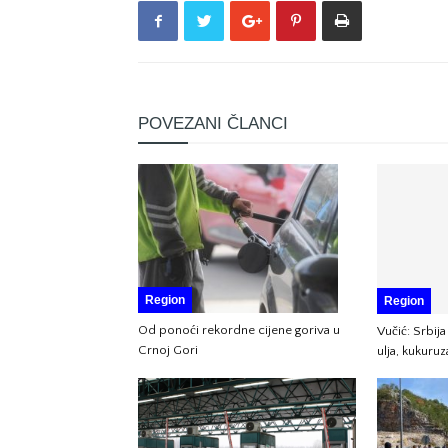
POVEZANI ČLANCI
Region
Region
Od ponoći rekordne cijene goriva u
Vučić: Srbija
Crnoj Gori
ulja, kukuruz