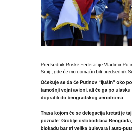
Predsednik Ruske Federacije Vladimir Put
Srbiji, gde će mu domaćin biti predsednik S
Očekuje se da će Putinov “ljušin” oko po
tamošnji vojni avioni, ali će ga po ulasku
dopratiti do beogradskog aerodroma.
Trasa kojom će se delegacija kretati je taj
poznate: Groblje oslobodilaca Beograda, 
blokadu bar tri velika bulevara i auto-put