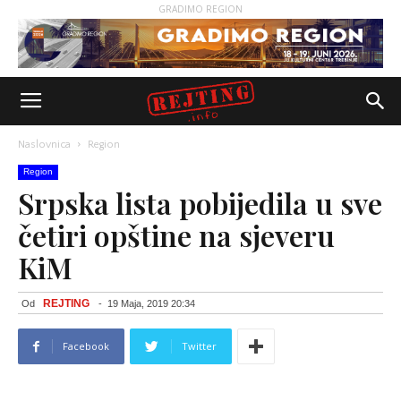
GRADIMO REGION
Naslovnica
Region
Region
Srpska lista pobijedila u sve
četiri opštine na sjeveru
KiM
REJTING
Od
-
19 Maja, 2019 20:34
Facebook
Twitter