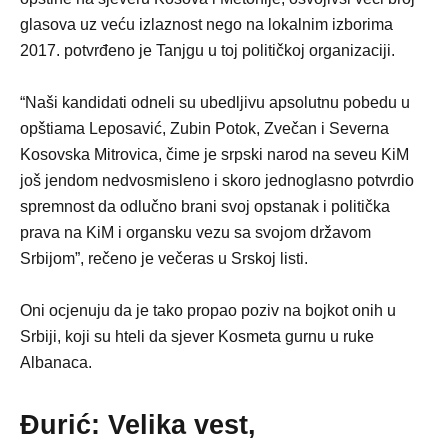
glasova uz veću izlaznost nego na lokalnim izborima
2017. potvrđeno je Tanjgu u toj političkoj organizaciji.
“Naši kandidati odneli su ubedljivu apsolutnu pobedu u
opštiama Leposavić, Zubin Potok, Zvečan i Severna
Kosovska Mitrovica, čime je srpski narod na seveu KiM
još jendom nedvosmisleno i skoro jednoglasno potvrdio
spremnost da odlučno brani svoj opstanak i politička
prava na KiM i organsku vezu sa svojom državom
Srbijom”, rečeno je večeras u Srskoj listi.
Oni ocjenuju da je tako propao poziv na bojkot onih u
Srbiji, koji su hteli da sjever Kosmeta gurnu u ruke
Albanaca.
Ðurić: Velika vest,