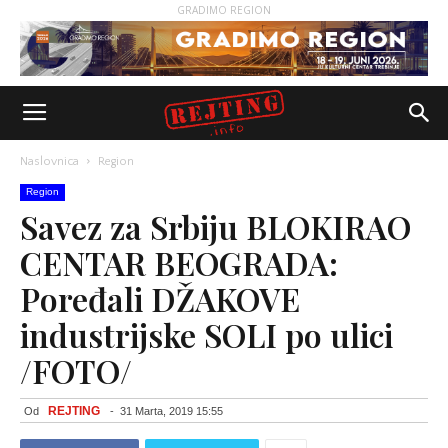
GRADIMO REGION
Naslovnica
Region
Region
Savez za Srbiju BLOKIRAO
CENTAR BEOGRADA:
Poređali DŽAKOVE
industrijske SOLI po ulici
/FOTO/
REJTING
Od
-
31 Marta, 2019 15:55