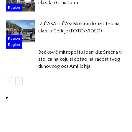
ulazak u Crnu Goru
Region
IZ ČASA U ČAS: Blokiran kružni tok na
ulazu u Cetinje (FOTO/VIDEO)
Region
Region
Bećković mitropolitu Joanikiju: Srećna ti
stolica na koju si došao na radost tvog
duhovnog oca Amfilohija