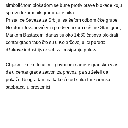
simboličnom blokadom se bune protiv prave blokade koju
sprovodi zamenik gradonačelnika.
Pristalice Saveza za Srbiju, sa šefom odborničke grupe
Nikolom Jovanovićem i predsednikom opštine Stari grad,
Markom Bastaćem, danas su oko 14:30 časova blokirali
centar grada tako što su u Kolarčevoj ulici poređali
džakove industrijske soli za posipanje puteva.
Objasnili su su to učinili povodom namere gradskih vlasti
da u centar grada zatvori za prevoz, pa su želeli da
pokažu Beograđanima kako će od sutra funkcionisati
saobraćaj u prestonici.