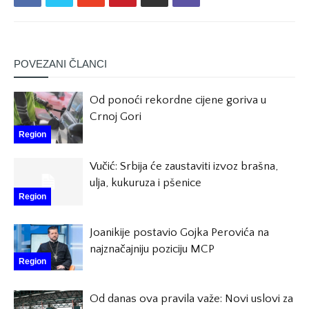
POVEZANI ČLANCI
Od ponoći rekordne cijene goriva u
Crnoj Gori
Region
Vučić: Srbija će zaustaviti izvoz brašna,
ulja, kukuruza i pšenice
Region
Joanikije postavio Gojka Perovića na
najznačajniju poziciju MCP
Region
Od danas ova pravila važe: Novi uslovi za