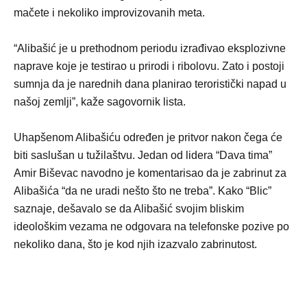
mačete i nekoliko improvizovanih meta.
“Alibašić je u prethodnom periodu izrađivao eksplozivne
naprave koje je testirao u prirodi i ribolovu. Zato i postoji
sumnja da je narednih dana planirao teroristički napad u
našoj zemlji”, kaže sagovornik lista.
Uhapšenom Alibašiću određen je pritvor nakon čega će
biti saslušan u tužilaštvu. Јedan od lidera “Dava tima”
Amir Biševac navodno je komentarisao da je zabrinut za
Alibašića “da ne uradi nešto što ne treba”. Kako “Blic”
saznaje, dešavalo se da Alibašić svojim bliskim
ideološkim vezama ne odgovara na telefonske pozive po
nekoliko dana, što je kod njih izazvalo zabrinutost.