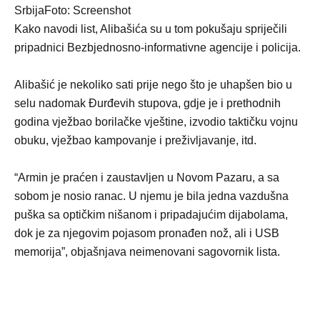
SrbijaFoto: Screenshot
Kako navodi list, Alibašića su u tom pokušaju spriječili
pripadnici Bezbjednosno-informativne agencije i policija.
Alibašić je nekoliko sati prije nego što je uhapšen bio u
selu nadomak Đurđevih stupova, gdje je i prethodnih
godina vježbao borilačke vještine, izvodio taktičku vojnu
obuku, vježbao kampovanje i preživljavanje, itd.
“Armin je praćen i zaustavljen u Novom Pazaru, a sa
sobom je nosio ranac. U njemu je bila jedna vazdušna
puška sa optičkim nišanom i pripadajućim dijabolama,
dok je za njegovim pojasom pronađen nož, ali i USB
memorija”, objašnjava neimenovani sagovornik lista.