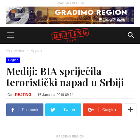
GRADIMO REGION
Naslovnica
Region
Region
Mediji: BIA spriječila
teroristički napad u Srbiji
REJTING
Od
-
16 Januara, 2019 09:14
Facebook
Twitter
Google+
GRADIMO REGION