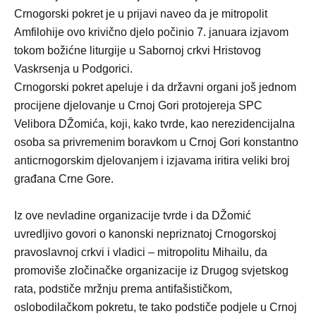
Crnogorski pokret je u prijavi naveo da je mitropolit
Amfilohije ovo krivično djelo počinio 7. januara izjavom
tokom božićne liturgije u Sabornoj crkvi Hristovog
Vaskrsenja u Podgorici.
Crnogorski pokret apeluje i da državni organi još jednom
procijene djelovanje u Crnoj Gori protojereja SPC
Velibora DŽomića, koji, kako tvrde, kao nerezidencijalna
osoba sa privremenim boravkom u Crnoj Gori konstantno
anticrnogorskim djelovanjem i izjavama iritira veliki broj
građana Crne Gore.
Iz ove nevladine organizacije tvrde i da DŽomić
uvredljivo govori o kanonski nepriznatoj Crnogorskoj
pravoslavnoj crkvi i vladici – mitropolitu Mihailu, da
promoviše zločinačke organizacije iz Drugog svjetskog
rata, podstiče mržnju prema antifašističkom,
oslobodilačkom pokretu, te tako podstiče podjele u Crnoj