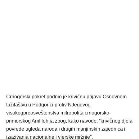
Crnogorski pokret podnio je krivičnu prijavu Osnovnom
tužilaštvu u Podgorici protiv NJegovog
visokogpreosveštenstva mitropolita crnogorsko-
primorskog Amfilohija zbog, kako navode, “krivičnog djela
povrede ugleda naroda i drugih manjinskih zajednica i
izazivanja nacionalne i vjerske mržnje”.