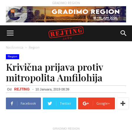
GRADIMO REGION
Naslovnica
Region
Region
Krivična prijava protiv
mitropolita Amfilohija
REJTING
Od
-
10 Januara, 2019 08:39
Facebook
Twitter
Google+
GRADIMO REGION