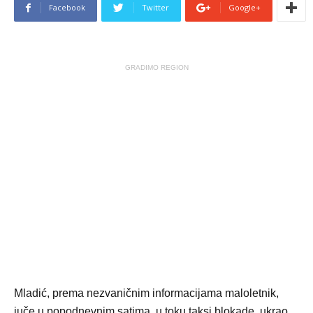
Facebook
Twitter
Google+
GRADIMO REGION
Mladić, prema nezvaničnim informacijama maloletnik,
juče u popodnevnim satima, u toku taksi blokade, ukrao