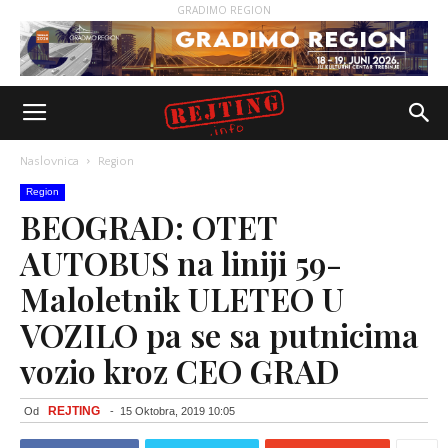
GRADIMO REGION
Naslovnica
Region
Region
BEOGRAD: OTET
AUTOBUS na liniji 59-
Maloletnik ULETEO U
VOZILO pa se sa putnicima
vozio kroz CEO GRAD
REJTING
Od
-
15 Oktobra, 2019 10:05