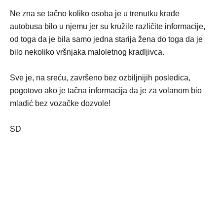
Ne zna se tačno koliko osoba je u trenutku krađe
autobusa bilo u njemu jer su kružile različite informacije,
od toga da je bila samo jedna starija žena do toga da je
bilo nekoliko vršnjaka maloletnog kradljivca.
Sve je, na sreću, završeno bez ozbiljnijih posledica,
pogotovo ako je tačna informacija da je za volanom bio
mladić bez vozačke dozvole!
SD