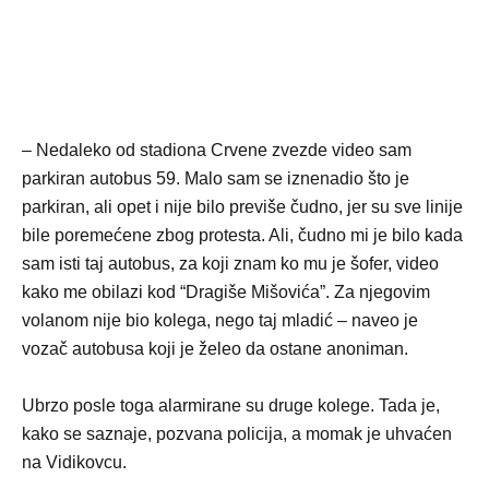
– Nedaleko od stadiona Crvene zvezde video sam
parkiran autobus 59. Malo sam se iznenadio što je
parkiran, ali opet i nije bilo previše čudno, jer su sve linije
bile poremećene zbog protesta. Ali, čudno mi je bilo kada
sam isti taj autobus, za koji znam ko mu je šofer, video
kako me obilazi kod “Dragiše Mišovića”. Za njegovim
volanom nije bio kolega, nego taj mladić – naveo je
vozač autobusa koji je želeo da ostane anoniman.
Ubrzo posle toga alarmirane su druge kolege. Tada je,
kako se saznaje, pozvana policija, a momak je uhvaćen
na Vidikovcu.