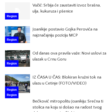
Vučić: Srbija će zaustaviti izvoz brašna,
ulja, kukuruza i pšenice
Region
Joanikije postavio Gojka Perovića na
najznačajniju poziciju MCP
Region
Od danas ova pravila važe: Novi uslovi za
ulazak u Crnu Goru
Region
IZ ČASA U ČAS: Blokiran kružni tok na
ulazu u Cetinje (FOTO/VIDEO)
Region
Region
Bećković mitropolitu Joanikiju: Srećna ti
stolica na koju si došao na radost tvog