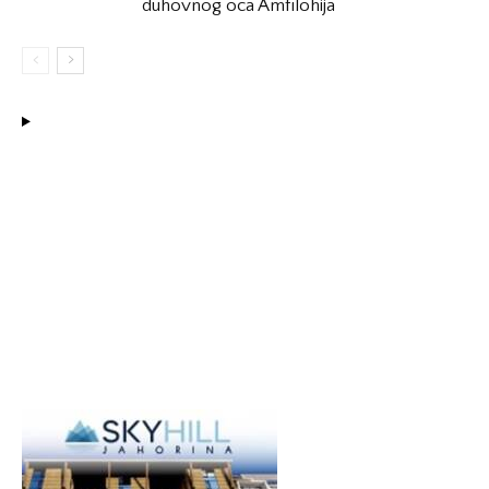
duhovnog oca Amfilohija