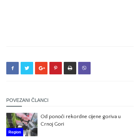
POVEZANI ČLANCI
Od ponoći rekordne cijene goriva u
Crnoj Gori
Region