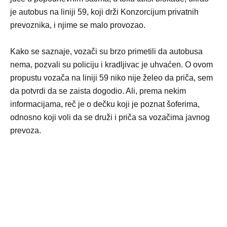
je autobus na liniji 59, koji drži Konzorcijum privatnih
prevoznika, i njime se malo provozao.
Kako se saznaje, vozači su brzo primetili da autobusa
nema, pozvali su policiju i kradljivac je uhvaćen. O ovom
propustu vozača na liniji 59 niko nije želeo da priča, sem
da potvrdi da se zaista dogodio. Ali, prema nekim
informacijama, reč je o dečku koji je poznat šoferima,
odnosno koji voli da se druži i priča sa vozačima javnog
prevoza.